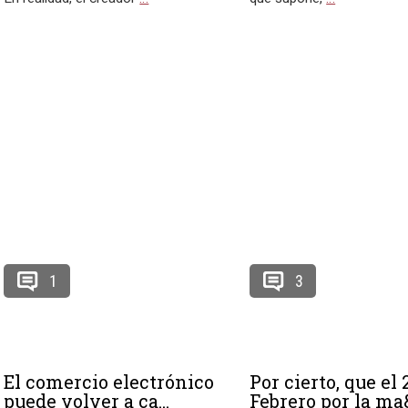
1
3
El comercio electrónico
Por cierto, que el 
puede volver a ca...
Febrero por la ma&