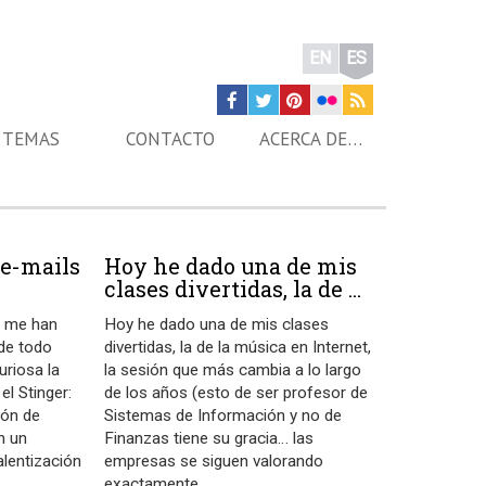
EN
ES
TEMAS
CONTACTO
ACERCA DE…
! e-mails
Hoy he dado una de mis
clases divertidas, la de ...
ls me han
Hoy he dado una de mis clases
de todo
divertidas, la de la música en Internet,
uriosa la
la sesión que más cambia a lo largo
l Stinger:
de los años (esto de ser profesor de
tón de
Sistemas de Información y no de
n un
Finanzas tiene su gracia… las
ralentización
empresas se siguen valorando
exactamente
…