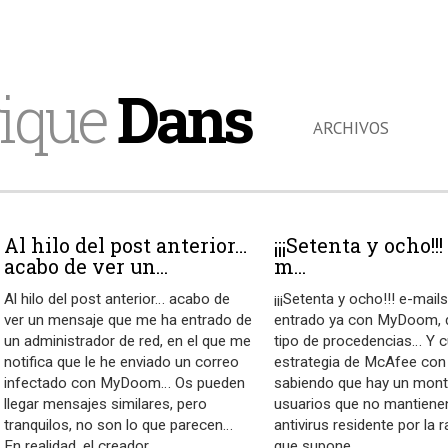
ique
Dans
ARCHIVOS
Al hilo del post anterior…
¡¡¡Setenta y ocho!!
acabo de ver un...
m...
Al hilo del post anterior… acabo de
¡¡¡Setenta y ocho!!! e-mai
ver un mensaje que me ha entrado de
entrado ya con MyDoom, 
un administrador de red, en el que me
tipo de procedencias… Y c
notifica que le he enviado un correo
estrategia de McAfee con e
infectado con MyDoom… Os pueden
sabiendo que hay un mon
llegar mensajes similares, pero
usuarios que no mantiene
tranquilos, no son lo que parecen…
antivirus residente por la 
En realidad, el creador
…
que supone,
…