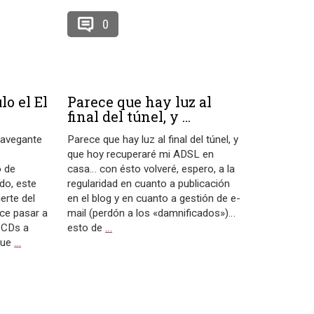
0
lo el El
Parece que hay luz al
final del túnel, y ...
 Navegante
Parece que hay luz al final del túnel, y
que hoy recuperaré mi ADSL en
o de
casa… con ésto volveré, espero, a la
do, este
regularidad en cuanto a publicación
erte del
en el blog y en cuanto a gestión de e-
ce pasar a
mail (perdón a los «damnificados»)…
 CDs a
esto de
…
que
…