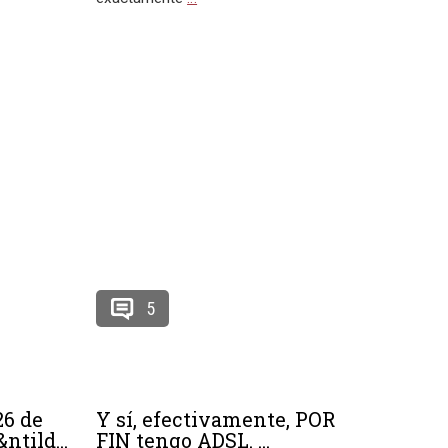
5
26 de
Y sí, efectivamente, POR
ntild...
FIN tengo ADSL. ...