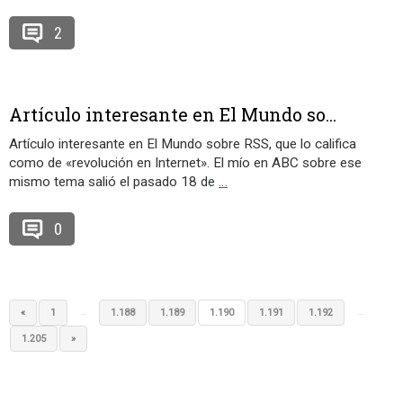
2
Artí­culo interesante en El Mundo so...
Artí­culo interesante en El Mundo sobre RSS, que lo califica
como de «revolución en Internet». El mío en ABC sobre ese
mismo tema salió el pasado 18 de
…
0
…
…
«
1
1.188
1.189
1.190
1.191
1.192
1.205
»