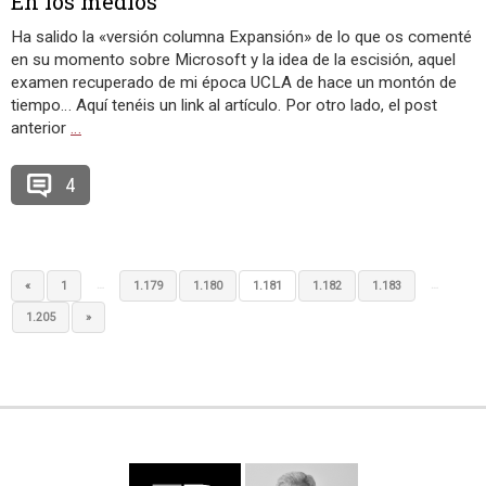
En los medios
Ha salido la «versión columna Expansión» de lo que os comenté
en su momento sobre Microsoft y la idea de la escisión, aquel
examen recuperado de mi época UCLA de hace un montón de
tiempo… Aquí tenéis un link al artículo. Por otro lado, el post
anterior
…
4
…
…
«
1
1.179
1.180
1.181
1.182
1.183
1.205
»