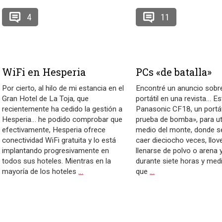
4
11
WiFi en Hesperia
PCs «de batalla»
Por cierto, al hilo de mi estancia en el
Encontré un anuncio sobr
Gran Hotel de La Toja, que
portátil en una revista… Es
recientemente ha cedido la gestión a
Panasonic CF18, un portát
Hesperia… he podido comprobar que
prueba de bomba», para uti
efectivamente, Hesperia ofrece
medio del monte, donde s
conectividad WiFi gratuita y lo está
caer dieciocho veces, llov
implantando progresivamente en
llenarse de polvo o arena 
todos sus hoteles. Mientras en la
durante siete horas y medi
mayoría de los hoteles
…
que
…