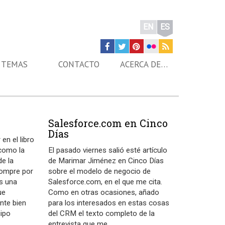
EN
ES
TEMAS
CONTACTO
ACERCA DE…
s
Salesforce.com en Cinco
Días
en el libro
como la
El pasado viernes salió esté artículo
e la
de Marimar Jiménez en Cinco Días
Compre por
sobre el modelo de negocio de
s una
Salesforce.com, en el que me cita.
ue
Como en otras ocasiones, añado
nte bien
para los interesados en estas cosas
uipo
del CRM el texto completo de la
…
entrevista que me
…