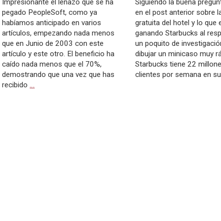
Impresionante el leñazo que se ha
Siguiendo la buena pregun
pegado PeopleSoft, como ya
en el post anterior sobre l
habíamos anticipado en varios
gratuita del hotel y lo que 
artículos, empezando nada menos
ganando Starbucks al res
que en Junio de 2003 con este
un poquito de investigació
artículo y este otro. El beneficio ha
dibujar un minicaso muy r
caído nada menos que el 70%,
Starbucks tiene 22 millon
demostrando que una vez que has
clientes por semana en s
recibido
…