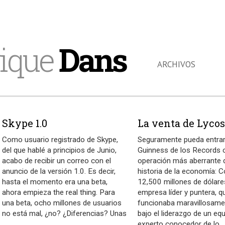
ique
Dans
ARCHIVOS
Skype 1.0
La venta de Lyco
Como usuario registrado de Skype,
Seguramente pueda entrar 
del que hablé a principios de Junio,
Guinness de los Records 
acabo de recibir un correo con el
operación más aberrante d
anuncio de la versión 1.0. Es decir,
historia de la economía: 
hasta el momento era una beta,
12,500 millones de dólare
ahora empieza the real thing. Para
empresa líder y puntera, q
una beta, ocho millones de usuarios
funcionaba maravillosame
no está mal, ¿no? ¿Diferencias? Unas
bajo el liderazgo de un eq
…
experto conocedor de lo