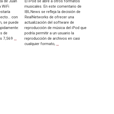
ta de Juan
El iPod se abre a otros formatos
a WiFi
musicales. En este comentario de
estaría
IBLNews se refleja la decisión de
pecto… con
RealNetworks de ofrecer una
n, se puede
actualización del software de
ápidamente:
reproducción de música del iPod que
es de
podría permitir a un usuario la
us 7,569
…
reproducción de archivos en casi
cualquier formato,
…