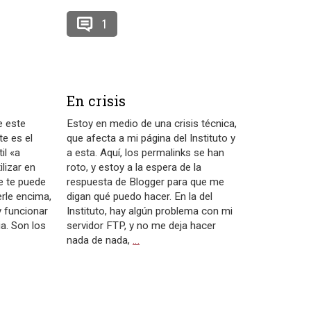
1
En crisis
e este
Estoy en medio de una crisis técnica,
te es el
que afecta a mi página del Instituto y
il «a
a esta. Aquí, los permalinks se han
lizar en
roto, y estoy a la espera de la
e te puede
respuesta de Blogger para que me
erle encima,
digan qué puedo hacer. En la del
y funcionar
Instituto, hay algún problema con mi
a. Son los
servidor FTP, y no me deja hacer
nada de nada,
…