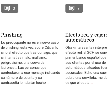
3
2
Phishing
Efecto red y cajer
automáticos
Lo preocupante no es el nuevo caso
de phishing, esta vez sobre Citibank,
Otra «interesante» interpre
sino el efecto que trae consigo: que
efecto red: el SCH se conv
si Internet es malo, malísimo,
primer banco español que
peligrosísimo, una cueva de
sus clientes por el uso de
ladrones… Las personas que
automáticos situados fue
contestaron a ese mensaje indicando
sucursales. Echo una cuen
su número de cuenta y su
sobre una servilleta, me d
contraseña lo habrían hecho
…
de que el coste
…