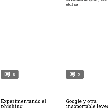
etc.) se
…
0
2
Experimentando el
Google y otra
phishing
insoportable leved