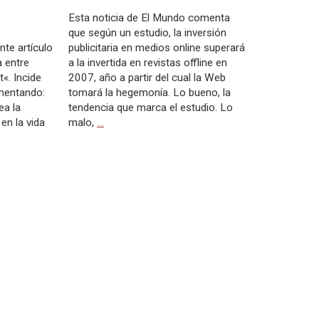
Esta noticia de El Mundo comenta
que según un estudio, la inversión
nte artículo
publicitaria en medios online superará
a entre
a la invertida en revistas offline en
t«. Incide
2007, año a partir del cual la Web
mentando:
tomará la hegemonía. Lo bueno, la
ea la
tendencia que marca el estudio. Lo
en la vida
malo,
…