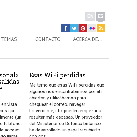
EN
ES
TEMAS
CONTACTO
ACERCA DE…
rsonal»
Esas WiFi perdidas…
salidas
Me temo que esas WiFi perdidas que
e
algunos nos encontrábamos por ahí
abiertas y utilizábamos para
 en vista
chequear el correo, navegar
ones que
brevemente, etc. pueden empezar a
lmente (un
resultar más escasas. Un proveedor
e teléfono,
del Ministerior de Defensa británico
 de acceso
ha desarrollado un papel recubierto
ndo llame,
con dos
…