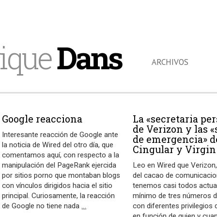
ique
Dans
ARCHIVOS
Google reacciona
La «secretaria pe
de Verizon y las «
Interesante reacción de Google ante
de emergencia» d
la noticia de Wired del otro día, que
Cingular y Virgin
comentamos aquí, con respecto a la
manipulación del PageRank ejercida
Leo en Wired que Verizon,
por sitios porno que montaban blogs
del cacao de comunicaci
con vínculos dirigidos hacia el sitio
tenemos casi todos actua
principal. Curiosamente, la reacción
mínimo de tres números d
de Google no tiene nada
…
con diferentes privilegios
en función de quien y cua