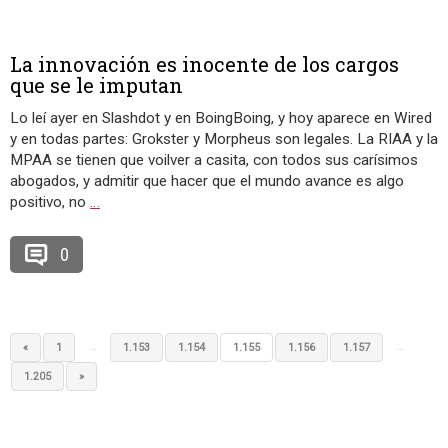
La innovación es inocente de los cargos
que se le imputan
Lo leí ayer en Slashdot y en BoingBoing, y hoy aparece en Wired
y en todas partes: Grokster y Morpheus son legales. La RIAA y la
MPAA se tienen que voilver a casita, con todos sus carísimos
abogados, y admitir que hacer que el mundo avance es algo
positivo, no
…
0
…
…
«
1
1.153
1.154
1.155
1.156
1.157
1.205
»