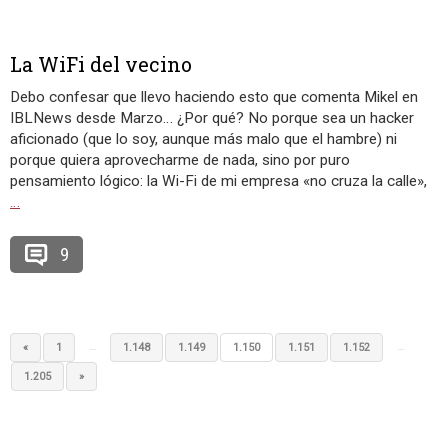
La WiFi del vecino
Debo confesar que llevo haciendo esto que comenta Mikel en
IBLNews desde Marzo… ¿Por qué? No porque sea un hacker
aficionado (que lo soy, aunque más malo que el hambre) ni
porque quiera aprovecharme de nada, sino por puro
pensamiento lógico: la Wi-Fi de mi empresa «no cruza la calle»,
…
9
…
…
«
1
1.148
1.149
1.150
1.151
1.152
1.205
»