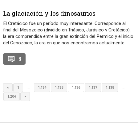
La glaciación y los dinosaurios
El Cretácico fue un período muy interesante. Corresponde al
final del Mesozoico (dividido en Triásico, Jurásico y Cretácico),
la era comprendida entre la gran extinción del Pérmico y el inicio
del Cenozoico, la era en que nos encontramos actualmente.
…
8
…
…
«
1
1.134
1.135
1.136
1.137
1.138
1.204
»