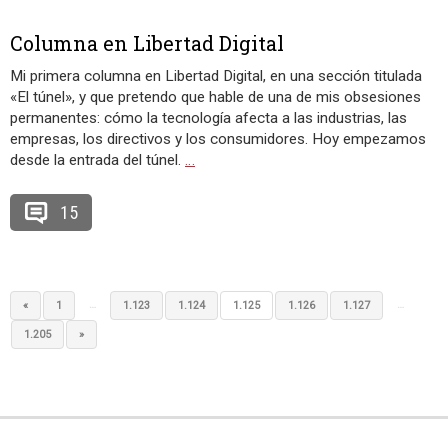
Columna en Libertad Digital
Mi primera columna en Libertad Digital, en una sección titulada
«El túnel», y que pretendo que hable de una de mis obsesiones
permanentes: cómo la tecnología afecta a las industrias, las
empresas, los directivos y los consumidores. Hoy empezamos
desde la entrada del túnel.
…
15
…
…
«
1
1.123
1.124
1.125
1.126
1.127
1.205
»