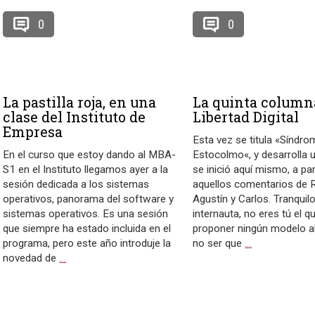
0
0
La pastilla roja, en una
La quinta column
clase del Instituto de
Libertad Digital
Empresa
Esta vez se titula «Síndro
En el curso que estoy dando al MBA-
Estocolmo«, y desarrolla 
S1 en el Instituto llegamos ayer a la
se inició aquí mismo, a par
sesión dedicada a los sistemas
aquellos comentarios de R
operativos, panorama del software y
Agustín y Carlos. Tranquilo
sistemas operativos. Es una sesión
internauta, no eres tú el q
que siempre ha estado incluida en el
proponer ningún modelo al
programa, pero este año introduje la
no ser que
…
novedad de
…