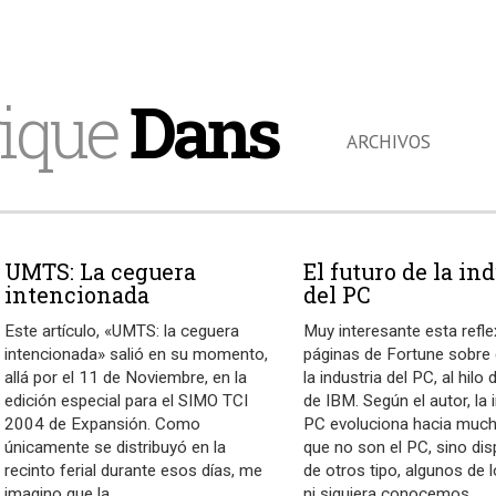
ique
Dans
ARCHIVOS
UMTS: La ceguera
El futuro de la in
intencionada
del PC
Este artículo, «UMTS: la ceguera
Muy interesante esta refle
intencionada» salió en su momento,
páginas de Fortune sobre 
allá por el 11 de Noviembre, en la
la industria del PC, al hilo 
edición especial para el SIMO TCI
de IBM. Según el autor, la 
2004 de Expansión. Como
PC evoluciona hacia muc
únicamente se distribuyó en la
que no son el PC, sino dis
recinto ferial durante esos días, me
de otros tipo, algunos de 
imagino que la
…
ni siquiera conocemos
…