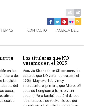
EN
ES
TEMAS
CONTACTO
ACERCA DE…
dustria
Los titulares que NO
veremos en el 2005
xión en las
Veo, vía Slashdot, en Silicon.com, los
el futuro de
titulares que NO veremos durante el
de la salida
2005. Muy divertido y muy
industria del
interesante: el primero, que Microsoft
has cosas
saca su Longhorn a tiempo y sin
positivos
bugs :-) Pero también está el de que
los cuales
los mercados se vuelven locos por
las salidas a bolsa de las empresas
…