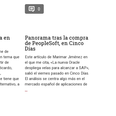
0
a en
Panorama tras la compra
de PeopleSoft, en Cinco
Días
me de
un tema que
Este artículo de Marimar Jiménez en
tir de
el que me cita, «La nueva Oracle
icardo,
despliega velas para alcanzar a SAP«,
,
salió el viernes pasado en Cinco Días.
ue tiene que
El análisis se centra algo más en el
ternativo, a
mercado español de aplicaciones de
…