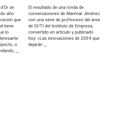
 d’Or se
El resultado de una ronda de
ndo año
conversaciones de Marimar Jiménez
tración que
con una serie de profesores del área
d tiene
de SI/TI del Instituto de Empresa,
ue lo
convertido en artículo y publicado
teresante
hoy: «Las innovaciones de 2004 que
specto, o
dejarán
…
undando,
…