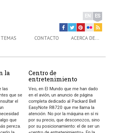
EN
ES
TEMAS
CONTACTO
ACERCA DE…
n la
Centro de
entretenimiento
e las
Veo, en El Mundo que me han dado
ntes que se
en el avión, un anuncio de página
nsultar el
completa dedicado al Packard Bell
un
EasyNote R8720 que me llama la
 necesidad
atención. No por la máquina en sí ni
 algo que
por su precio, que desconozco, sino
más pereza.
por su posicionamiento: el de ser un
cerlo la
«centro de entretenimiento». En la
…