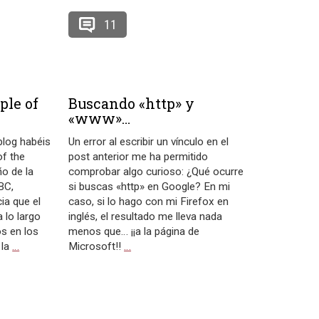
11
ple of
Buscando «http» y
«www»…
blog habéis
Un error al escribir un vínculo en el
f the
post anterior me ha permitido
ño de la
comprobar algo curioso: ¿Qué ocurre
BC,
si buscas «http» en Google? En mi
ia que el
caso, si lo hago con mi Firefox en
 lo largo
inglés, el resultado me lleva nada
s en los
menos que… ¡¡a la página de
 la
…
Microsoft!!
…