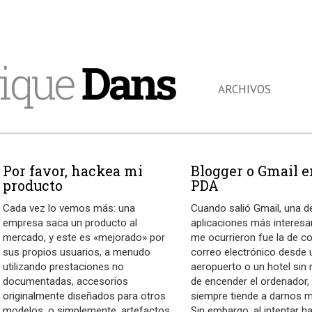
ique
Dans
ARCHIVOS
Por favor, hackea mi
Blogger o Gmail e
producto
PDA
Cada vez lo vemos más: una
Cuando salió Gmail, una d
empresa saca un producto al
aplicaciones más interesa
mercado, y este es «mejorado» por
me ocurrieron fue la de co
sus propios usuarios, a menudo
correo electrónico desde 
utilizando prestaciones no
aeropuerto o un hotel sin
documentadas, accesorios
de encender el ordenador,
originalmente diseñados para otros
siempre tiende a darnos 
modelos, o simplemente, artefactos
Sin embargo, al intentar ha