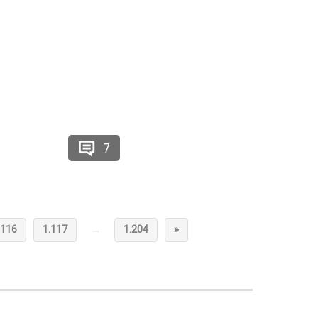
7
…
.116
1.117
1.204
»