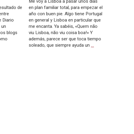
Me voy a Lisboa a pasar unos días
resultado de
en plan familiar total, para empezar el
entre
año con buen pie. Algo tiene Portugal
 Diario
en general y Lisboa en particular que
 un
me encanta. Ya sabéis, «Quem não
los blogs
viu Lisboa, não viu coisa boa!» Y
Como
además, parece ser que toca tiempo
soleado, que siempre ayuda un
…