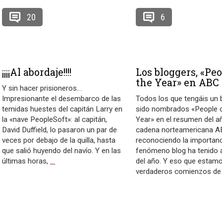
20
6
¡¡¡¡Al abordaje!!!!
Los bloggers, «Peo
the Year» en ABC
Y sin hacer prisioneros…
Impresionante el desembarco de las
Todos los que tengáis un 
temidas huestes del capitán Larry en
sido nombrados «People o
la «nave PeopleSoft»: al capitán,
Year» en el resumen del a
David Duffield, lo pasaron un par de
cadena norteamericana A
veces por debajo de la quilla, hasta
reconociendo la importanc
que salió huyendo del navío. Y en las
fenómeno blog ha tenido a
últimas horas,
…
del año. Y eso que estamo
verdaderos comienzos de