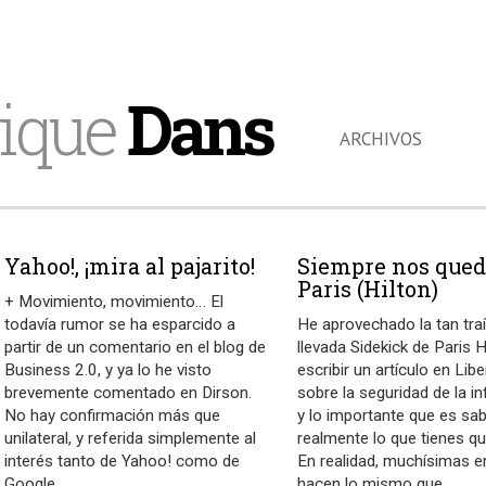
ique
Dans
ARCHIVOS
Yahoo!, ¡mira al pajarito!
Siempre nos qued
Paris (Hilton)
+ Movimiento, movimiento… El
todavía rumor se ha esparcido a
He aprovechado la tan tra
partir de un comentario en el blog de
llevada Sidekick de Paris H
Business 2.0, y ya lo he visto
escribir un artículo en Libe
brevemente comentado en Dirson.
sobre la seguridad de la i
No hay confirmación más que
y lo importante que es sa
unilateral, y referida simplemente al
realmente lo que tienes qu
interés tanto de Yahoo! como de
En realidad, muchísimas 
Google
…
hacen lo mismo que
…