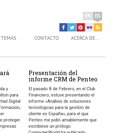
EN
ES
TEMAS
CONTACTO
ACERCA DE…
ará
Presentación del
informe CRM de Penteo
ída y
El pasado 8 de Febrero, en el Club
ilton para
Financiero, estuve presentando el
rtad Digital
informe «Análisis de soluciones
nformación,
tecnológicas para la gestión de
ber
cliente es España», para el que
e proteger.
Penteo me pidió amablemente que
empresas
escribiese un prólogo.
ComputerWorld ha publicado
…