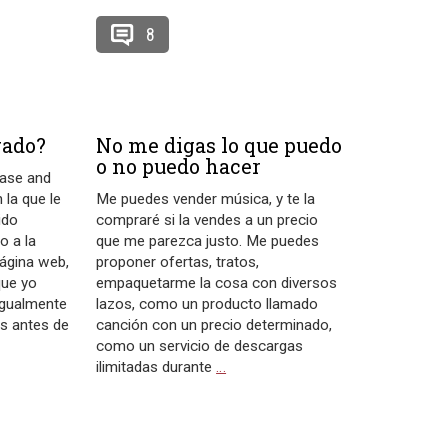
8
gado?
No me digas lo que puedo
o no puedo hacer
ease and
 la que le
Me puedes vender música, y te la
ido
compraré si la vendes a un precio
o a la
que me parezca justo. Me puedes
ágina web,
proponer ofertas, tratos,
que yo
empaquetarme la cosa con diversos
igualmente
lazos, como un producto llamado
s antes de
canción con un precio determinado,
como un servicio de descargas
ilimitadas durante
…