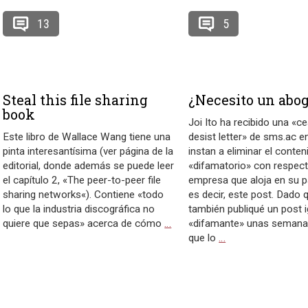
13
5
Steal this file sharing
¿Necesito un abo
book
Joi Ito ha recibido una «c
Este libro de Wallace Wang tiene una
desist letter» de sms.ac en
pinta interesantísima (ver página de la
instan a eliminar el conten
editorial, donde además se puede leer
«difamatorio» con respect
el capítulo 2, «The peer-to-peer file
empresa que aloja en su p
sharing networks«). Contiene «todo
es decir, este post. Dado 
lo que la industria discográfica no
también publiqué un post 
quiere que sepas» acerca de cómo
…
«difamante» unas semana
que lo
…