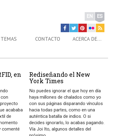
EN
ES
TEMAS
CONTACTO
ACERCA DE…
RFID, en
Rediseñando el New
York Times
undo
No puedes ignorar el que hoy en día
a con
haya millones de chalados como yo
 proyecto
con sus páginas disparando vínculos
que acababa
hacia todas partes, como en una
til de
auténtica batalla de indios. O si
l momento
decides ignorarlo, lo acabas pagando.
 y comenté
Vía Joi Ito, algunos detalles del
próximo
…