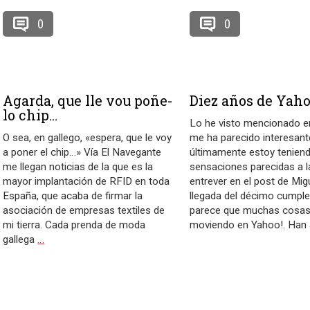
0
0
Agarda, que lle vou poñe-
Diez años de Yaho
lo chip…
Lo he visto mencionado en
O sea, en gallego, «espera, que le voy
me ha parecido interesant
a poner el chip…» Vía El Navegante
últimamente estoy tenien
me llegan noticias de la que es la
sensaciones parecidas a l
mayor implantación de RFID en toda
entrever en el post de Mig
España, que acaba de firmar la
llegada del décimo cumpl
asociación de empresas textiles de
parece que muchas cosas
mi tierra. Cada prenda de moda
moviendo en Yahoo!. Han 
gallega
…