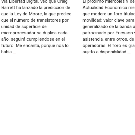
Vía Libertad Digital, veo que Craig
El próximo miércoles 9 d
Barrett ha lanzado la predicción de
Actualidad Económica me
que la Ley de Moore, la que predice
que modere un foro titula
que el número de transistores por
movilidad: valor clave para
unidad de superficie de
generalizado de la banda 
microprocesador se duplica cada
patrocinado por Ericsson 
año, seguirá cumpliéndose en el
asistencia, entre otros, de
futuro. Me encanta, porque nos lo
operadoras. El foro es gra
había
…
sujeto a disponibilidad
…