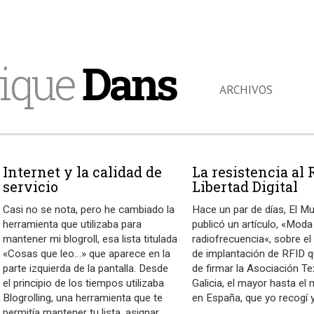
ique
Dans
ARCHIVOS
Internet y la calidad de
La resistencia al 
servicio
Libertad Digital
Casi no se nota, pero he cambiado la
Hace un par de días, El M
herramienta que utilizaba para
publicó un artículo, «Mod
mantener mi blogroll, esa lista titulada
radiofrecuencia«, sobre el
«Cosas que leo…» que aparece en la
de implantación de RFID 
parte izquierda de la pantalla. Desde
de firmar la Asociación Tex
el principio de los tiempos utilizaba
Galicia, el mayor hasta e
Blogrolling, una herramienta que te
en España, que yo recogí
permitía mantener tu lista, asignar
…
…