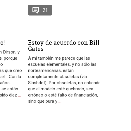
21
o!
Estoy de acuerdo con Bill
Gates
 Dirson, y
e, porque
A mí también me parece que las
do
escuelas elementales, y no sólo las
as que creo
norteamericanas, están
uel… Con la
completamente obsoletas (vía
eaños,
Slashdot). Por obsoletas, no entiende
 se están
que el modelo esté quebrado, sea
sido diez
…
erróneo o esté falto de financiación,
sino que pura y
…